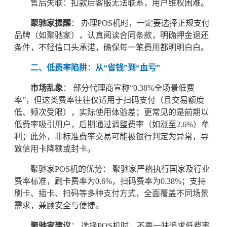
售后失联：扣款后客服无法联系，用户维权困难。
聚驰家提醒
： 办理POS机时，一定要选择正规支付
品牌（如聚驰家），认真阅读合同条款，明确押金退还
条件，不轻信口头承诺，确保每一笔费用都明明白白。
二、低费率陷阱：从“省钱”到“血亏”
市场乱象
： 部分代理商宣称“0.38%全场景低费
率”，但这类费率往往仅适用于扫码支付（且交易额度
低、频次受限），实际使用体验差；更常见的是前期以
低费率吸引用户，后期通过调整费率（如涨至2.6%）牟
利；此外，非标准费率交易可能被银行判定为异常，导
致信用卡降额或封卡。
聚驰家POS机的优势： 聚驰家严格执行国家及行业
费率标准，刷卡费率为0.6%，扫码费率为0.38%；支持
刷卡、插卡、扫码等多种支付方式，全面覆盖不同场景
需求，兼顾安全与便捷。
聚驰家建议
： 选择POS机时，不要一味追求低费率