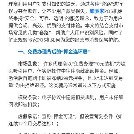
理商利用用户对支付知识的缺乏，通过各种“套路”进行
误导甚至欺诈，让不少用户蒙受损失，
聚驰家
POS机始
终秉持“安全、可靠、透明”的服务理念，致力于为用户
提供合规、高效、优质的支付体验。本文将结合支付市
场常见的几类“套路”，帮助广大用户识别风险，同时了
解正规聚驰家POS机如何为您的经营与消费保驾护航。
一、免费办理背后的“押金连环局”
市场乱象
： 许多代理商以“免费办理”“0元装机”为噱
头吸引用户，但实际操作中往往隐藏高额押金。例如，
激活后首笔刷卡即被冻结299元押金，且以“未达到交易
量”为由拒绝退还。这类骗局通常通过以下方式实施：
模糊条款：电子协议中隐藏扣费规则，用户未仔细
阅读即被扣款；
虚假承诺：宣称“押金可退”，但设置苛刻条件（如
连续12个月交易达标）；